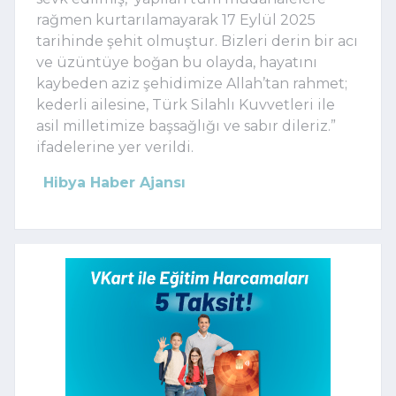
rağmen kurtarılamayarak 17 Eylül 2025
tarihinde şehit olmuştur. Bizleri derin bir acı
ve üzüntüye boğan bu olayda, hayatını
kaybeden aziz şehidimize Allah’tan rahmet;
kederli ailesine, Türk Silahlı Kuvvetleri ile
asil milletimize başsağlığı ve sabır dileriz.”
ifadelerine yer verildi.
Hibya Haber Ajansı