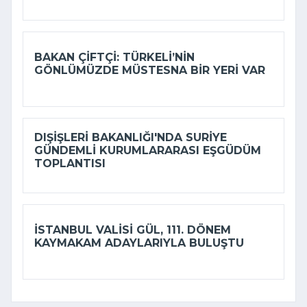
BAKAN ÇIFTÇI: TÜRKELI’NIN
GÖNLÜMÜZDE MÜSTESNA BIR YERI VAR
DIŞIŞLERI BAKANLIĞI'NDA SURIYE
GÜNDEMLI KURUMLARARASI EŞGÜDÜM
TOPLANTISI
İSTANBUL VALISI GÜL, 111. DÖNEM
KAYMAKAM ADAYLARIYLA BULUŞTU