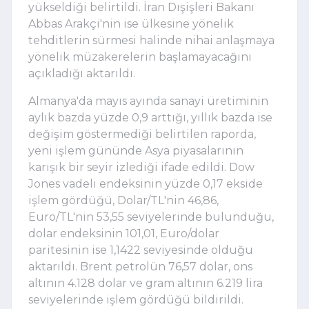
yükseldiği belirtildi. İran Dışişleri Bakanı
Abbas Arakçi'nin ise ülkesine yönelik
tehditlerin sürmesi halinde nihai anlaşmaya
yönelik müzakerelerin başlamayacağını
açıkladığı aktarıldı.
Almanya'da mayıs ayında sanayi üretiminin
aylık bazda yüzde 0,9 arttığı, yıllık bazda ise
değişim göstermediği belirtilen raporda,
yeni işlem gününde Asya piyasalarının
karışık bir seyir izlediği ifade edildi. Dow
Jones vadeli endeksinin yüzde 0,17 ekside
işlem gördüğü, Dolar/TL'nin 46,86,
Euro/TL'nin 53,55 seviyelerinde bulunduğu,
dolar endeksinin 101,01, Euro/dolar
paritesinin ise 1,1422 seviyesinde olduğu
aktarıldı. Brent petrolün 76,57 dolar, ons
altının 4.128 dolar ve gram altının 6.219 lira
seviyelerinde işlem gördüğü bildirildi.