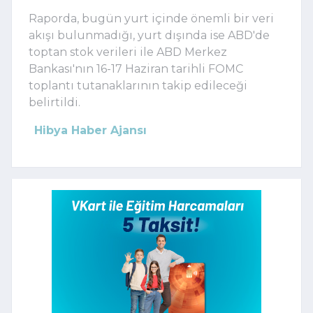
Raporda, bugün yurt içinde önemli bir veri
akışı bulunmadığı, yurt dışında ise ABD'de
toptan stok verileri ile ABD Merkez
Bankası'nın 16-17 Haziran tarihli FOMC
toplantı tutanaklarının takip edileceği
belirtildi.
Hibya Haber Ajansı