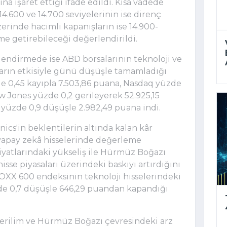
a işaret ettiği ifade edildi. Kısa vadede
4.600 ve 14.700 seviyelerinin ise direnç
zerinde hacimli kapanışların ise 14.900-
 getirebileceği değerlendirildi.
rlendirmede ise ABD borsalarının teknoloji ve
şların etkisiyle günü düşüşle tamamladığı
de 0,45 kayıpla 7.503,86 puana, Nasdaq yüzde
w Jones yüzde 0,2 gerileyerek 52.925,15
yüzde 0,9 düşüşle 2.982,49 puana indi.
ics'in beklentilerin altında kalan kâr
apay zekâ hisselerinde değerleme
 fiyatlarındaki yükseliş ile Hürmüz Boğazı
hisse piyasaları üzerindeki baskıyı artırdığını
STOXX 600 endeksinin teknoloji hisselerindeki
üzde 0,7 düşüşle 646,29 puandan kapandığı
gerilim ve Hürmüz Boğazı çevresindeki arz