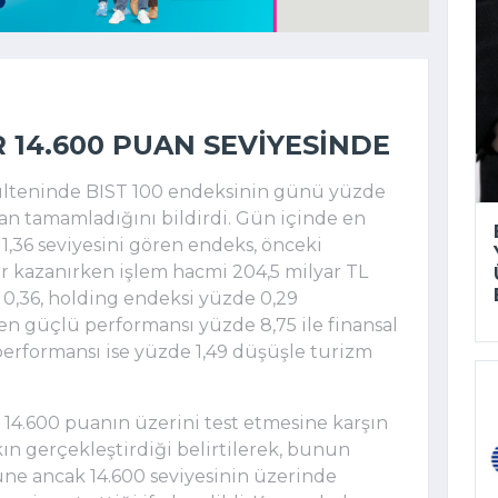
R 14.600 PUAN SEVIYESINDE
bülteninde BIST 100 endeksinin günü yüzde
dan tamamladığını bildirdi. Gün içinde en
11,36 seviyesini gören endeks, önceki
r kazanırken işlem hacmi 204,5 milyar TL
 0,36, holding endeksi yüzde 0,29
 en güçlü performansı yüzde 8,75 ile finansal
 performansı ise yüzde 1,49 düşüşle turizm
14.600 puanın üzerini test etmesine karşın
kın gerçekleştirdiği belirtilerek, bunun
ne ancak 14.600 seviyesinin üzerinde