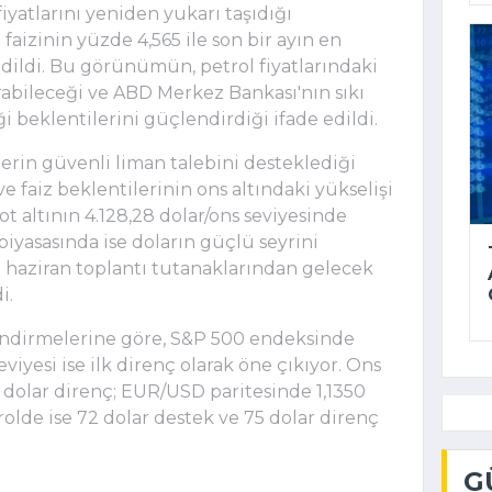
iyatlarını yeniden yukarı taşıdığı
l faizinin yüzde 4,565 ile son bir ayın en
dildi. Bu görünümün, petrol fiyatlarındaki
ırabileceği ve ABD Merkez Bankası'nın sıkı
i beklentilerini güçlendirdiği ifade edildi.
klerin güvenli liman talebini desteklediği
ve faiz beklentilerinin ons altındaki yükselişi
pot altının 4.128,28 dolar/ons seviyesinde
piyasasında ise doların güçlü seyrini
n haziran toplantı tutanaklarından gelecek
i.
lendirmelerine göre, S&P 500 endeksinde
seviyesi ise ilk direnç olarak öne çıkıyor. Ons
0 dolar direnç; EUR/USD paritesinde 1,1350
rolde ise 72 dolar destek ve 75 dolar direnç
G