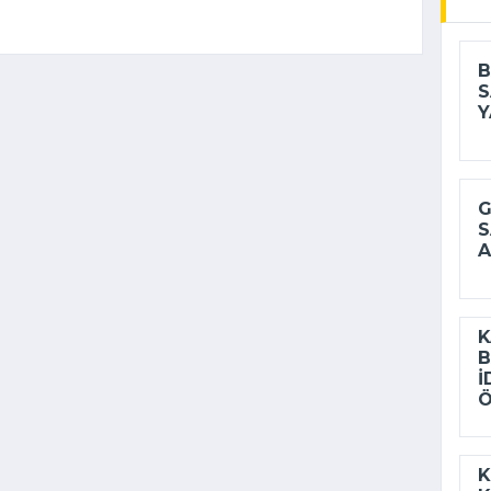
B
S
Y
G
S
A
K
B
I
Ö
K