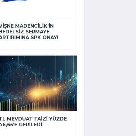
VIŞNE MADENCILIK'IN
BEDELSIZ SERMAYE
ARTIRIMINA SPK ONAYI
TL MEVDUAT FAIZI YÜZDE
46,65'E GERILEDI