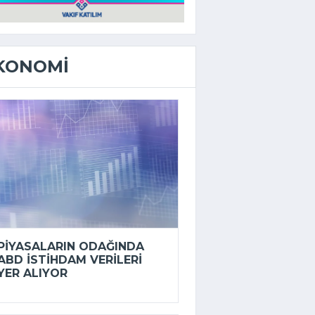
KONOMI
PIYASALARIN ODAĞINDA
ABD ISTIHDAM VERILERI
YER ALIYOR