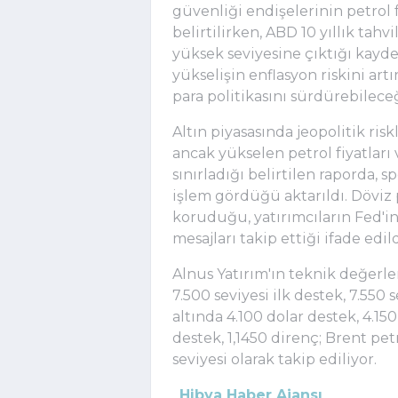
güvenliği endişelerinin petrol f
belirtilirken, ABD 10 yıllık tahvi
yüksek seviyesine çıktığı kayde
yükselişin enflasyon riskini art
para politikasını sürdürebileceğ
Altın piyasasında jeopolitik ris
ancak yükselen petrol fiyatları 
sınırladığı belirtilen raporda, s
işlem gördüğü aktarıldı. Döviz 
koruduğu, yatırımcıların Fed'i
mesajları takip ettiği ifade edild
Alnus Yatırım'ın teknik değer
7.500 seviyesi ilk destek, 7.550 
altında 4.100 dolar destek, 4.15
destek, 1,1450 direnç; Brent pet
seviyesi olarak takip ediliyor.
Hibya Haber Ajansı