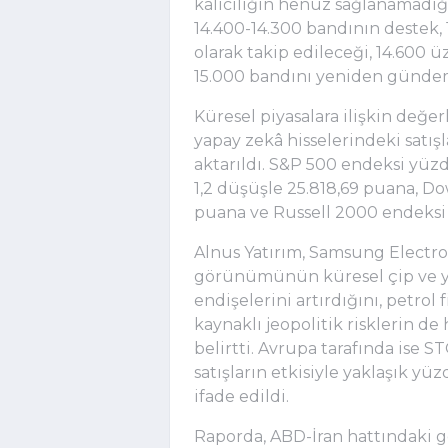
kalıcılığın henüz sağlanamadığın
14.400-14.300 bandının destek, 1
olarak takip edileceği, 14.600 ü
15.000 bandını yeniden gündeme
Küresel piyasalara ilişkin değe
yapay zekâ hisselerindeki satı
aktarıldı. S&P 500 endeksi yüz
1,2 düşüşle 25.818,69 puana, Do
puana ve Russell 2000 endeksi 
Alnus Yatırım, Samsung Electron
görünümünün küresel çip ve y
endişelerini artırdığını, petrol
kaynaklı jeopolitik risklerin de 
belirtti. Avrupa tarafında ise 
satışların etkisiyle yaklaşık y
ifade edildi.
Raporda, ABD-İran hattındaki 