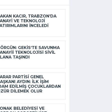
AKAN KACIR, TRABZON’DA
ANAYI VE TEKNOLOJI
ATIRIMLARINI INCELEDI
ÖRGÜN: GEKİS’TE SAVUNMA
ANAYII TEKNOLOJISI SIVIL
LANA TAŞINDI
ARAR PARTISI GENEL
AŞKANI AYDIN: İLK IŞIM
DAM EDILMIŞ ÇOCUKLARDAN
ZÜR DILEMEK OLUR
ONAK BELEDIYESI VE