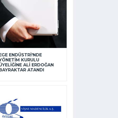
EGE ENDÜSTRI'NDE
YÖNETIM KURULU
ÜYELIĞINE ALI ERDOĞAN
BAYRAKTAR ATANDI