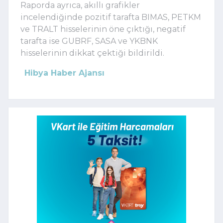
Raporda ayrıca, akıllı grafikler
incelendiğinde pozitif tarafta BIMAS, PETKM
ve TRALT hisselerinin öne çıktığı, negatif
tarafta ise GUBRF, SASA ve YKBNK
hisselerinin dikkat çektiği bildirildi.
Hibya Haber Ajansı