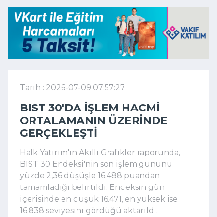
Tarih : 2026-07-09 07:57:27
BIST 30'DA IŞLEM HACMI
ORTALAMANIN ÜZERINDE
GERÇEKLEŞTI
Halk Yatırım'ın Akıllı Grafikler raporunda,
BIST 30 Endeksi'nin son işlem gününü
yüzde 2,36 düşüşle 16.488 puandan
tamamladığı belirtildi. Endeksin gün
içerisinde en düşük 16.471, en yüksek ise
16.838 seviyesini gördüğü aktarıldı.