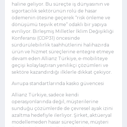
haline geliyor.
Bu süreçte
iş dünyasının ve
sigortacılık sektörünün rolü de hasar
ödemenin ötesine geçerek “risk önleme ve
dönüşümü teşvik etme” odaklı bir yapıya
evriliyor. Birleşmiş Milletler İklim Değişikliği
Konferansı (COP31) öncesinde
sürdürülebilirlik taahhütlerini
halihazırda
ürün ve hizmet süreçlerine entegre e
tmeye
devam eden
Allianz Türkiye, e-mobiliteye
geçişi kolaylaştıran yenilikçi çözümleri ve
sektöre kazandırdığı ilklerle dikkat çekiyor.
Avrupa
s
tandartlarında
k
asko güvencesi
Allianz Türkiye, sadece kendi
operasyonlarında değil, müşterilerine
sunduğu çözümlerde de çevresel ayak izini
azaltma
hedefiyle ilerliyor.
Şirket,
aktüeryal
modellemeden hasar süreçlerine, müşteri