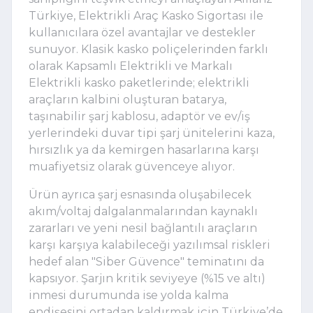
Türkiye, Elektrikli Araç Kasko Sigortası ile
kullanıcılara özel avantajlar
ve destekler
sunuyor. Klasik kasko poliçelerinden farklı
olarak
K
apsamlı
E
lektrikli ve
M
arkalı
E
lektrikli
kasko
paketler
inde;
elektrikli
araçların kalbini oluşturan batarya,
taşınabilir şarj kablosu, adaptör ve ev/iş
yerlerindeki duvar tipi şarj ünitelerini kaza,
hırsızlık ya da kemirgen hasarlarına karşı
muafiyetsiz olarak güvenceye alıyor.
Ürün ayrıca
şarj esnasında oluşabilecek
akım/voltaj dalgalanmalarından kaynaklı
zararları ve yeni nesil bağlantılı araçların
karşı karşıya kalabileceği yazılımsal riskleri
hedef alan "Siber Güvence" teminatını da
kapsıyor. Şarjın kritik seviyeye (%15 ve altı)
inmesi durumunda ise yolda kalma
endişesini ortadan kaldırmak için Türkiye’de