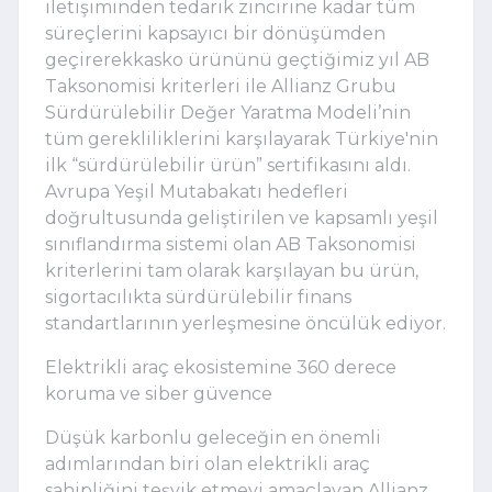
iletişiminden tedarik zincirine kadar tüm
süreçlerini kapsayıcı bir dönüşümden
geçirerek
kasko ürününü
geçtiğimiz yıl
AB
Taksonomisi
kriterleri
ile
Allianz
Grubu
Sürdürülebilir
Değer
Yaratma
Modeli’nin
tüm
gerekliliklerini
karşılayarak
Türkiye'nin
ilk “sürdürülebilir ürün”
sertifikası
nı
aldı.
Avrupa Yeşil Mutabakatı hedefleri
doğrultusunda geliştirilen ve kapsamlı yeşil
sınıflandırma sistemi olan AB Taksonomisi
kriterlerini tam olarak karşılayan bu ürün,
sigortacılıkta sürdürülebilir finans
standartlarının yerleşmesine öncülük ediyor.
Elektrikli
a
raç
e
kosistemine 360
d
erece
k
oruma ve
s
iber
g
üvence
Düşük karbonlu geleceğin en önemli
adımlarından
biri olan elektrikli araç
sahipliğini teşvik etmeyi amaçlayan Allianz