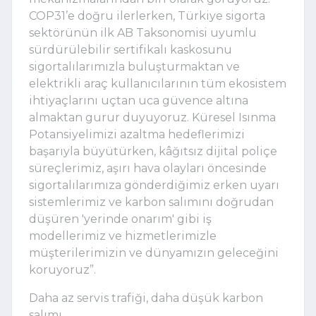
COP31’e doğru ilerlerken, Türkiye sigorta
sektörünün ilk AB Taksonomisi uyumlu
sürdürülebilir sertifikalı kasko
sunu
sigortalılarımızla buluşturmaktan
ve
elektrikli araç kullanıcılarının tüm ekosistem
ihtiyaçlarını uçtan uca güvence altına
almaktan gurur duyuyoruz. Küresel Isınma
Potansiyelimizi azaltma hedeflerimizi
başarıyla büyütürken, kâğıtsız dijital poliçe
süreçlerimiz, aşırı hava olayları öncesinde
sigortalılarımıza gönderdiğimiz erken uyarı
sistemlerimiz ve karbon salımını doğrudan
düşüren 'yerinde onarım'
gibi iş
modellerimiz ve
hizmetlerimizle
müşterilerimizin ve dünyamızın geleceğini
koruyoruz”
.
Daha
az servis trafiği, daha düşük karbon
salımı