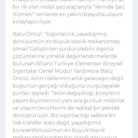
bir ilk olan mobil şarj araçlarıyla "Yerinde Şarj
Hizmeti" verilerek en yakın istasyona ulaşım
kolaylaştırılıyor.
Batu Öncül: “Sigortacılık,
yaşadığımız
dönüşümün en büyük teşvik mekanizması
olmalı”
Geliştirilen sürdürülebilir sigorta
çözümlerine yönelik değerlendirmelerde
bulunan Allianz Türkiye Elementer Bireysel
Sigortalar Genel Müdür Yardımcısı Batu
Öncül, iklim risklerinin artık geleceğin değil
bugünün gerçeği olduğunu vurgulayarak
şunları söyledi:
“İklim değişikliği, bireylerin
yaşam biçimlerini
n yanı sıra
günlük mobilite
ve ulaşım tercihlerini de radikal bir şekilde
dönüştürüyor. Biz sigortacılığı sadece bir
risk transfer aracı değil,
yaşadığımız
küresel
dönüşümün en büyük teşvik
mekanizmalarından biri olarak görüyoruz.