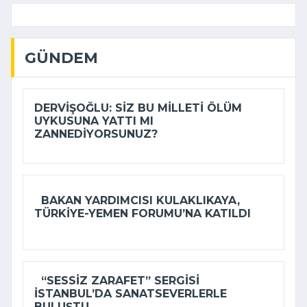
GÜNDEM
DERVIŞOĞLU: SIZ BU MILLETI ÖLÜM
UYKUSUNA YATTI MI
ZANNEDIYORSUNUZ?
BAKAN YARDIMCISI KULAKLIKAYA,
TÜRKIYE-YEMEN FORUMU’NA KATILDI
“SESSIZ ZARAFET” SERGISI
İSTANBUL’DA SANATSEVERLERLE
BULUŞTU