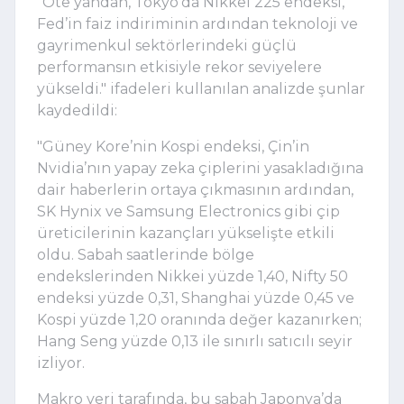
"Öte yandan, Tokyo’da Nikkei 225 endeksi,
Fed’in faiz indiriminin ardından teknoloji ve
gayrimenkul sektörlerindeki güçlü
performansın etkisiyle rekor seviyelere
yükseldi." ifadeleri kullanılan analizde şunlar
kaydedildi:
"Güney Kore’nin Kospi endeksi, Çin’in
Nvidia’nın yapay zeka çiplerini yasakladığına
dair haberlerin ortaya çıkmasının ardından,
SK Hynix ve Samsung Electronics gibi çip
üreticilerinin kazançları yükselişte etkili
oldu. Sabah saatlerinde bölge
endekslerinden Nikkei yüzde 1,40, Nifty 50
endeksi yüzde 0,31, Shanghai yüzde 0,45 ve
Kospi yüzde 1,20 oranında değer kazanırken;
Hang Seng yüzde 0,13 ile sınırlı satıcılı seyir
izliyor.
Makro veri tarafında, bu sabah Japonya’da