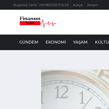
Bugünün Tarihi : 09/08/2026 17:14:28
Künye
İletişim
GÜNDEM
EKONOMI
YAŞAM
KÜLTÜ