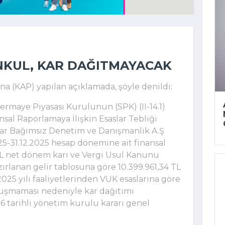
NKUL, KAR DAĞITMAYACAK
 (KAP) yapılan açıklamada, şöyle denildi:
Sermaye Piyasası Kurulunun (SPK) (II-14.1)
nsal Raporlamaya İlişkin Esaslar Tebliği
rar Bağımsız Denetim ve Danışmanlık A.Ş
25-31.12.2025 hesap dönemine ait finansal
TL net dönem karı ve Vergi Usul Kanunu
rlanan gelir tablosuna göre 10.399.961,34 TL
25 yılı faaliyetlerinden VUK esaslarına göre
oluşmaması nedeniyle kar dağıtımı
6 tarihli yönetim kurulu kararı genel