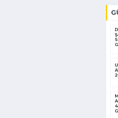
G
D
Ş
S
G
U
A
2
M
A
4
G