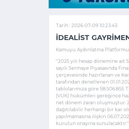
Tarih : 2026-07-09 10:23:43
İDEALIST GAYRIME
Kamuyu Aydınlatma Platformuna
''2025 yılı hesap dönemine ait 
sayılı Sermaye Piyasasında Fina
çerçevesinde hazırlanan ve Ka
tarafından denetlenen 01.01.20
tablolarımıza göre 58.506.855 
(VUK) hükümleri gereğince hazı
net dönem zararı oluşmuştur. 20
dağıtılabilir herhangi bir kar 
yapılmamasına ilişkin 06.07.202
kurulun onayına sunulacaktır.''