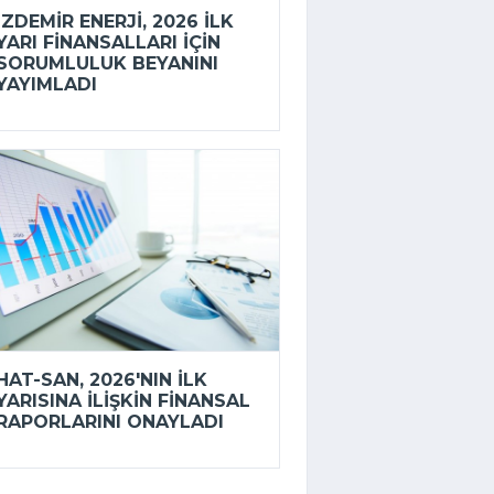
İZDEMİR ENERJI, 2026 ILK
YARI FINANSALLARI IÇIN
SORUMLULUK BEYANINI
YAYIMLADI
HAT-SAN, 2026'NIN ILK
YARISINA ILIŞKIN FINANSAL
RAPORLARINI ONAYLADI