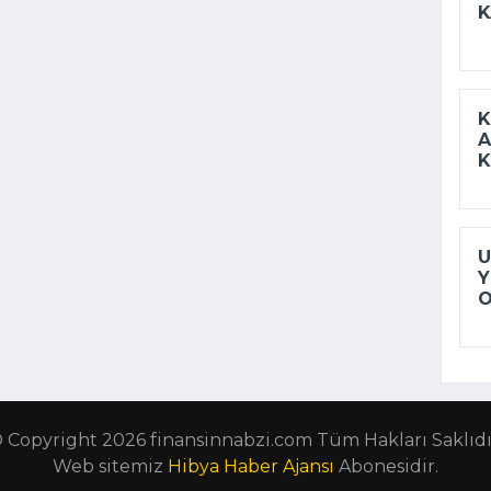
K
K
A
K
U
Y
 Copyright 2026 finansinnabzi.com Tüm Hakları Saklıdı
Web sitemiz
Hibya Haber Ajansı
Abonesidir.