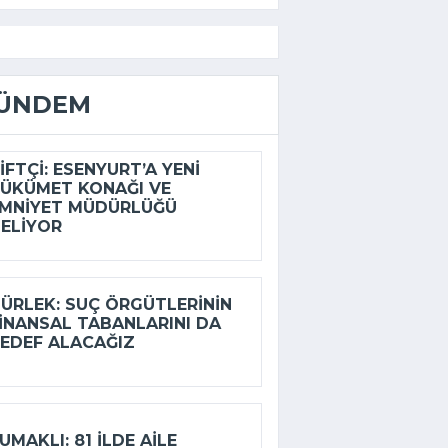
ÜNDEM
IFTÇI: ESENYURT’A YENI
ÜKÜMET KONAĞI VE
MNIYET MÜDÜRLÜĞÜ
ELIYOR
ÜRLEK: SUÇ ÖRGÜTLERININ
INANSAL TABANLARINI DA
EDEF ALACAĞIZ
UMAKLI: 81 ILDE AILE