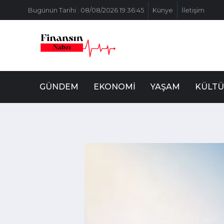
Bugünün Tarihi : 08/08/2026 19:36:45
Künye
İletişim
GÜNDEM
EKONOMI
YAŞAM
KÜLTÜ