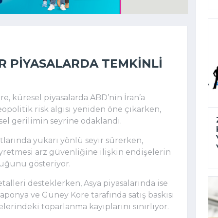
ER PIYASALARDA TEMKINLI
e, küresel piyasalarda ABD’nin İran’a
jeopolitik risk algısı yeniden öne çıkarken,
esel gerilimin seyrine odaklandı.
atlarında yukarı yönlü seyir sürerken,
yretmesi arz güvenliğine ilişkin endişelerin
lduğunu gösteriyor.
talleri desteklerken, Asya piyasalarında ise
Japonya ve Güney Kore tarafında satış baskısı
elerindeki toparlanma kayıplarını sınırlıyor.