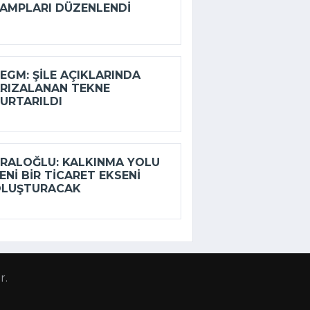
AMPLARI DÜZENLENDI
EGM: ŞILE AÇIKLARINDA
RIZALANAN TEKNE
URTARILDI
RALOĞLU: KALKINMA YOLU
ENI BIR TICARET EKSENI
OLUŞTURACAK
r.