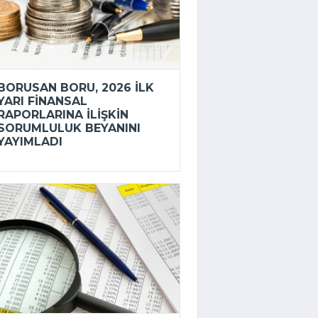
BORUSAN BORU, 2026 ILK
YARI FINANSAL
RAPORLARINA ILIŞKIN
SORUMLULUK BEYANINI
YAYIMLADI