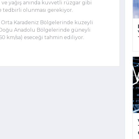
u ve yağış anında kuvvetli rüzgar gibi
e tedbirli olunması gerekiyor.
 Orta Karadeniz Bölgelerinde kuzeyli
 Doğu Anadolu Bölgelerinde güneyli
60 km/sa) eseceği tahmin ediliyor.