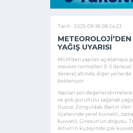
Tarih : 2025-09-18 08:24:23
METEOROLOJI’DEN
YAĞIŞ UYARISI
MGM’den yapılan açıklamaya gö
mevsim normalleri (1-3 derece) 
derece) altında, diğer yerlerd
bekleniyor.
Yapılan son değerlendirmelere
ve gök gürültülü sağanak yağışl
Düzce, Zonguldak, Bartın iller
ilçelerinde yerel kuvvetli, za
kuvvetli, Giresun'un doğusu, Tr
Artvin'in kuzeyinde çok kuvvetl