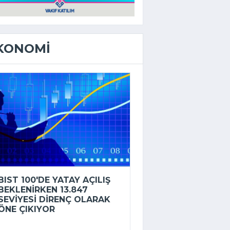
KONOMI
BIST 100'DE YATAY AÇILIŞ
BEKLENIRKEN 13.847
SEVIYESI DIRENÇ OLARAK
ÖNE ÇIKIYOR