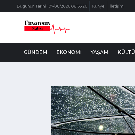
Bugünün Tarihi : 07/08/2026 08:55:26
Künye
İletişim
GÜNDEM
EKONOMI
YAŞAM
KÜLTÜ