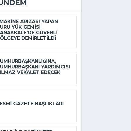
ÜNDEM
AKINE ARIZASI YAPAN
URU YÜK GEMISI
ANAKKALE'DE GÜVENLI
ÖLGEYE DEMIRLETILDI
UMHURBAŞKANLIĞINA,
UMHURBAŞKANI YARDIMCISI
ILMAZ VEKALET EDECEK
ESMI GAZETE BAŞLIKLARI