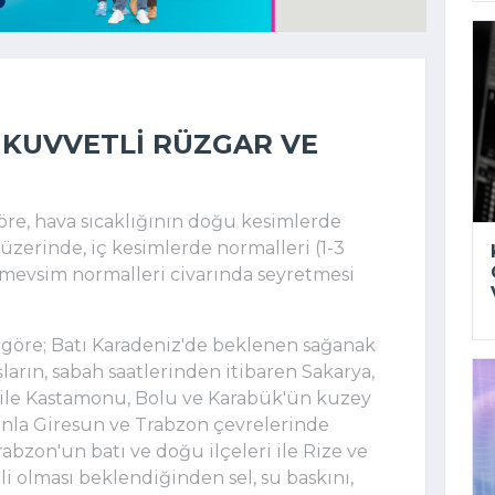
 KUVVETLI RÜZGAR VE
re, hava sıcaklığının doğu kesimlerde
üzerinde, iç kesimlerde normalleri (1-3
e mevsim normalleri civarında seyretmesi
 göre; Batı Karadeniz'de beklenen sağanak
arın, sabah saatlerinden itibaren Sakarya,
i ile Kastamonu, Bolu ve Karabük'ün kuzey
manla Giresun ve Trabzon çevrelerinde
abzon'un batı ve doğu ilçeleri ile Rize ve
i olması beklendiğinden sel, su baskını,