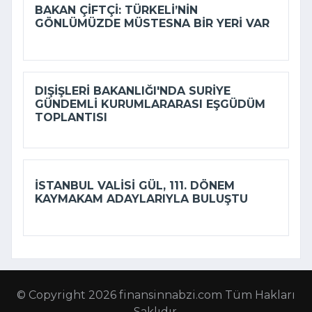
BAKAN ÇIFTÇI: TÜRKELI’NIN
GÖNLÜMÜZDE MÜSTESNA BIR YERI VAR
DIŞIŞLERI BAKANLIĞI'NDA SURIYE
GÜNDEMLI KURUMLARARASI EŞGÜDÜM
TOPLANTISI
İSTANBUL VALISI GÜL, 111. DÖNEM
KAYMAKAM ADAYLARIYLA BULUŞTU
© Copyright 2026 finansinnabzi.com Tüm Hakları
Saklıdır.