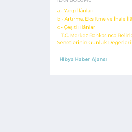
İLÂN BÖLÜMÜ
a - Yargı İlânları
b - Artırma, Eksiltme ve İhale İl
c - Çeşitli İlânlar
– T.C. Merkez Bankasınca Belir
Senetlerinin Günlük Değerleri
Hibya Haber Ajansı