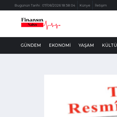
Bugünün Tarihi : 07/08/2026 18:58:04
Künye
İletişim
GÜNDEM
EKONOMI
YAŞAM
KÜLTÜ