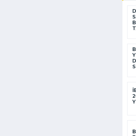
D
S
B
T
B
Y
D
S
İ
2
Y
B