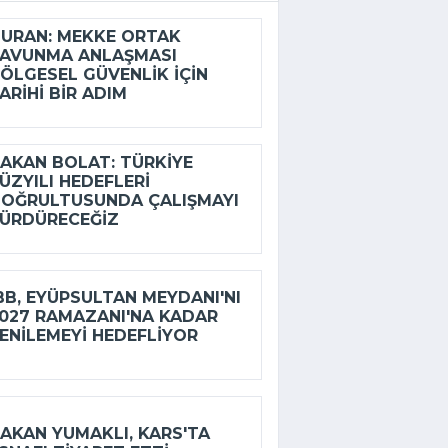
URAN: MEKKE ORTAK
AVUNMA ANLAŞMASI
ÖLGESEL GÜVENLIK IÇIN
ARIHI BIR ADIM
AKAN BOLAT: TÜRKIYE
ÜZYILI HEDEFLERI
OĞRULTUSUNDA ÇALIŞMAYI
ÜRDÜRECEĞIZ
BB, EYÜPSULTAN MEYDANI'NI
027 RAMAZANI'NA KADAR
ENILEMEYI HEDEFLIYOR
AKAN YUMAKLI, KARS'TA