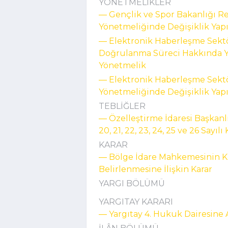
YÖNETMELİKLER
–– Gençlik ve Spor Bakanlığı R
Yönetmeliğinde Değişiklik Yap
–– Elektronik Haberleşme Sekt
Doğrulanma Süreci Hakkında Yö
Yönetmelik
–– Elektronik Haberleşme Sektö
Yönetmeliğinde Değişiklik Yap
TEBLİĞLER
–– Özelleştirme İdaresi Başkanlı
20, 21, 22, 23, 24, 25 ve 26 Sayılı 
KARAR
–– Bölge İdare Mahkemesinin K
Belirlenmesine İlişkin Karar
YARGI BÖLÜMÜ
YARGITAY KARARI
–– Yargıtay 4. Hukuk Dairesine 