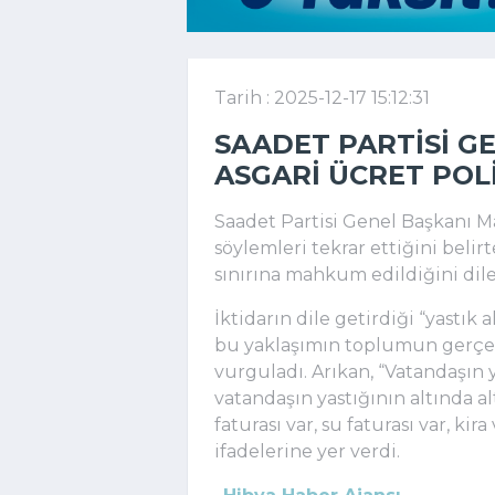
Tarih : 2025-12-17 15:12:31
SAADET PARTISI G
ASGARI ÜCRET POL
Saadet Partisi Genel Başkanı Ma
söylemleri tekrar ettiğini belir
sınırına mahkum edildiğini dile
İktidarın dile getirdiği “yastık
bu yaklaşımın toplumun gerç
vurguladı. Arıkan, “Vatandaşın y
vatandaşın yastığının altında alt
faturası var, su faturası var, ki
ifadelerine yer verdi.