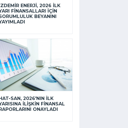
İZDEMİR ENERJI, 2026 ILK
YARI FINANSALLARI IÇIN
SORUMLULUK BEYANINI
YAYIMLADI
HAT-SAN, 2026'NIN ILK
YARISINA ILIŞKIN FINANSAL
RAPORLARINI ONAYLADI