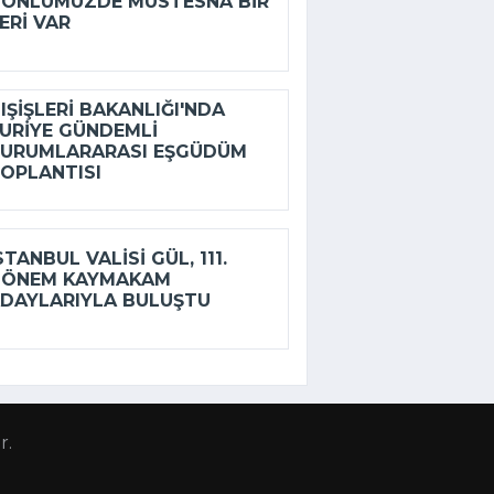
ÖNLÜMÜZDE MÜSTESNA BIR
ERI VAR
IŞIŞLERI BAKANLIĞI'NDA
URIYE GÜNDEMLI
URUMLARARASI EŞGÜDÜM
OPLANTISI
STANBUL VALISI GÜL, 111.
DÖNEM KAYMAKAM
DAYLARIYLA BULUŞTU
r.