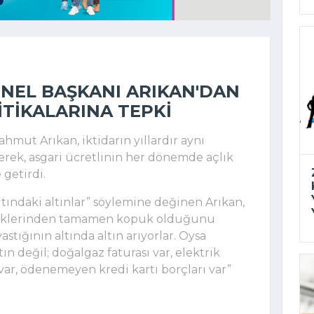
ENEL BAŞKANI ARIKAN'DAN
ITIKALARINA TEPKI
hmut Arıkan, iktidarın yıllardır aynı
terek, asgari ücretlinin her dönemde açlık
 getirdi.
 altındaki altınlar” söylemine değinen Arıkan,
eklerinden tamamen kopuk olduğunu
astığının altında altın arıyorlar. Oysa
ın değil; doğalgaz faturası var, elektrik
ra var, ödenemeyen kredi kartı borçları var”