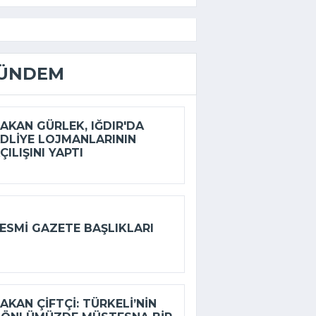
ÜNDEM
AKAN GÜRLEK, IĞDIR'DA
DLIYE LOJMANLARININ
ÇILIŞINI YAPTI
ESMI GAZETE BAŞLIKLARI
AKAN ÇIFTÇI: TÜRKELI’NIN