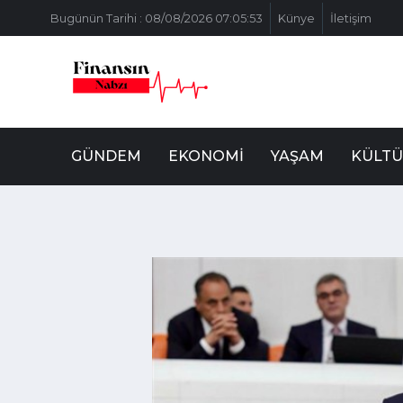
Bugünün Tarihi : 08/08/2026 07:05:53
Künye
İletişim
GÜNDEM
EKONOMI
YAŞAM
KÜLTÜ