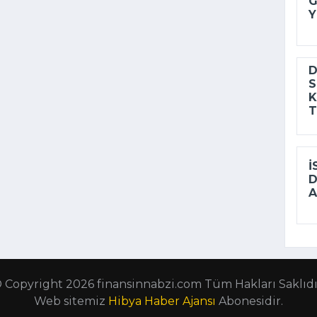
G
Y
D
S
K
T
İ
A
 Copyright 2026 finansinnabzi.com Tüm Hakları Saklıdı
Web sitemiz
Hibya Haber Ajansı
Abonesidir.