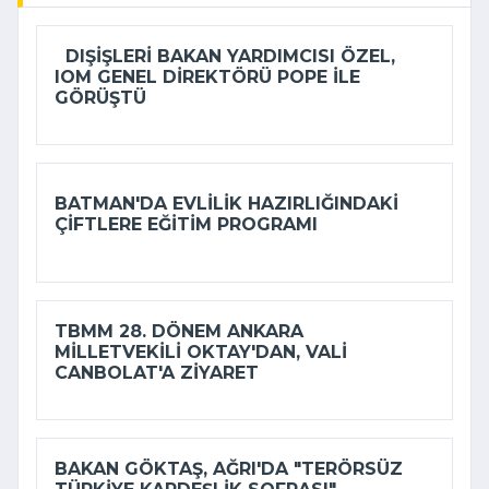
DIŞIŞLERI BAKAN YARDIMCISI ÖZEL,
IOM GENEL DIREKTÖRÜ POPE ILE
GÖRÜŞTÜ
BATMAN'DA EVLILIK HAZIRLIĞINDAKI
ÇIFTLERE EĞITIM PROGRAMI
TBMM 28. DÖNEM ANKARA
MILLETVEKILI OKTAY'DAN, VALI
CANBOLAT'A ZIYARET
BAKAN GÖKTAŞ, AĞRI'DA "TERÖRSÜZ