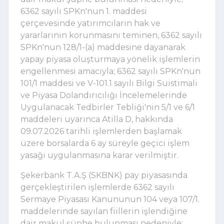
6362 sayılı SPKn'nun 1. maddesi
çerçevesinde yatırımcıların hak ve
yararlarının korunmasını teminen, 6362 sayılı
SPKn'nun 128/1-(a) maddesine dayanarak
yapay piyasa oluşturmaya yönelik işlemlerin
engellenmesi amacıyla; 6362 sayılı SPKn'nun
101/1 maddesi ve V-101.1 sayılı Bilgi Suistimali
ve Piyasa Dolandırıcılığı İncelemelerinde
Uygulanacak Tedbirler Tebliği'nin 5/1 ve 6/1
maddeleri uyarınca Atilla D, hakkında
09.07.2026 tarihli işlemlerden başlamak
üzere borsalarda 6 ay süreyle geçici işlem
yasağı uygulanmasına karar verilmiştir.
Şekerbank T.A.Ş (SKBNK) pay piyasasında
gerçekleştirilen işlemlerde 6362 sayılı
Sermaye Piyasası Kanununun 104 veya 107/1.
maddelerinde sayılan fiillerin işlendiğine
dair makul şüphe bulunması nedeniyle;