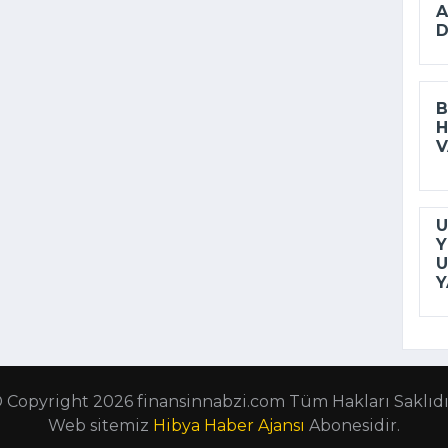
A
D
B
H
V
U
Y
U
Y
 Copyright 2026 finansinnabzi.com Tüm Hakları Saklıdı
Web sitemiz
Hibya Haber Ajansı
Abonesidir.