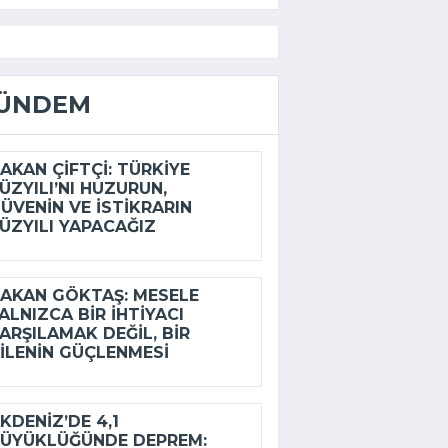
ÜNDEM
AKAN ÇIFTÇI: TÜRKIYE
ÜZYILI’NI HUZURUN,
ÜVENIN VE ISTIKRARIN
ÜZYILI YAPACAĞIZ
AKAN GÖKTAŞ: MESELE
ALNIZCA BIR IHTIYACI
ARŞILAMAK DEĞIL, BIR
ILENIN GÜÇLENMESI
KDENIZ’DE 4,1
ÜYÜKLÜĞÜNDE DEPREM: