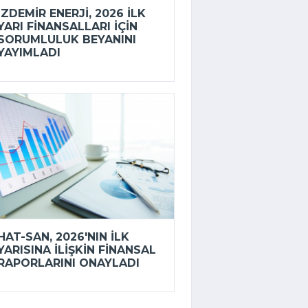
İZDEMİR ENERJI, 2026 ILK
YARI FINANSALLARI IÇIN
SORUMLULUK BEYANINI
YAYIMLADI
HAT-SAN, 2026'NIN ILK
YARISINA ILIŞKIN FINANSAL
RAPORLARINI ONAYLADI