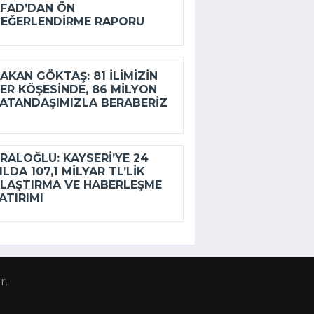
FAD’DAN ÖN
EĞERLENDIRME RAPORU
AKAN GÖKTAŞ: 81 ILIMIZIN
ER KÖŞESINDE, 86 MILYON
ATANDAŞIMIZLA BERABERIZ
RALOĞLU: KAYSERI’YE 24
ILDA 107,1 MILYAR TL’LIK
LAŞTIRMA VE HABERLEŞME
ATIRIMI
r.