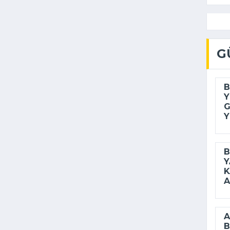
G
B
Y
G
Y
B
Y
K
A
A
B