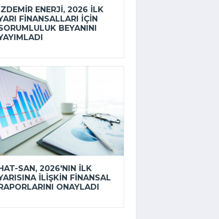
İZDEMİR ENERJI, 2026 ILK
YARI FINANSALLARI IÇIN
SORUMLULUK BEYANINI
YAYIMLADI
HAT-SAN, 2026'NIN ILK
YARISINA ILIŞKIN FINANSAL
RAPORLARINI ONAYLADI