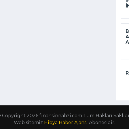
M
I
B
A
A
R
 Copyright 2026 finansinnabzi.com Tüm Hakları Saklıdı
Web sitemiz
Hibya Haber Ajansı
Abonesidir.