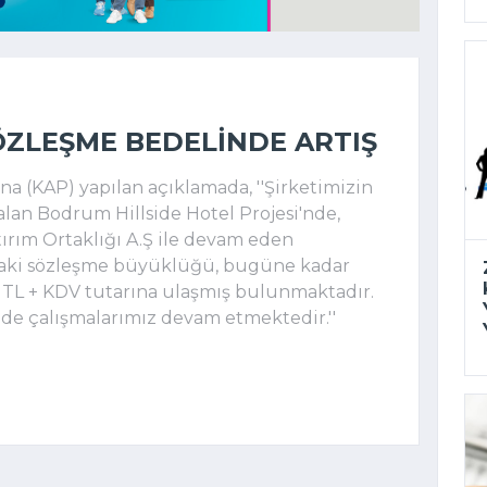
ÖZLEŞME BEDELINDE ARTIŞ
 (KAP) yapılan açıklamada, ''Şirketimizin
alan Bodrum Hillside Hotel Projesi'nde,
ırım Ortaklığı A.Ş ile devam eden
daki sözleşme büyüklüğü, bugüne kadar
4 TL + KDV tutarına ulaşmış bulunmaktadır.
nde çalışmalarımız devam etmektedir.''