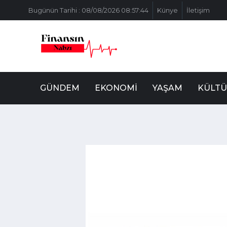
Bugünün Tarihi : 08/08/2026 08:57:44
Künye
İletişim
GÜNDEM
EKONOMI
YAŞAM
KÜLTÜ