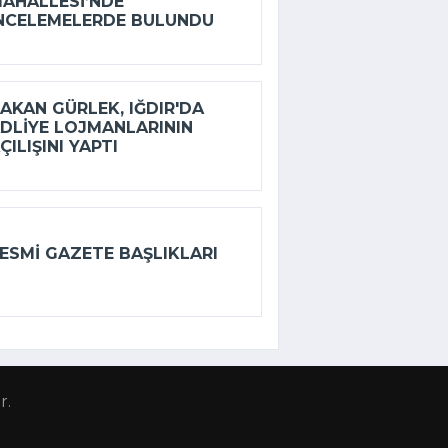
AHALLESI’NDE
NCELEMELERDE BULUNDU
AKAN GÜRLEK, IĞDIR'DA
DLIYE LOJMANLARININ
ÇILIŞINI YAPTI
ESMI GAZETE BAŞLIKLARI
r.