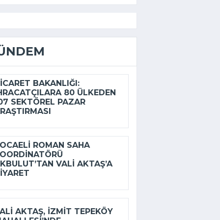
ÜNDEM
ICARET BAKANLIĞI:
HRACATÇILARA 80 ÜLKEDEN
07 SEKTÖREL PAZAR
RAŞTIRMASI
OCAELI ROMAN SAHA
KOORDINATÖRÜ
KBULUT’TAN VALI AKTAŞ’A
IYARET
ALI AKTAŞ, İZMIT TEPEKÖY